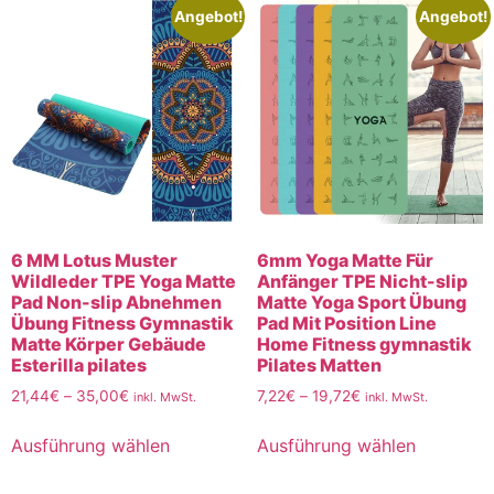
Angebot!
Angebot!
6 MM Lotus Muster
6mm Yoga Matte Für
Wildleder TPE Yoga Matte
Anfänger TPE Nicht-slip
Pad Non-slip Abnehmen
Matte Yoga Sport Übung
Übung Fitness Gymnastik
Pad Mit Position Line
Matte Körper Gebäude
Home Fitness gymnastik
Esterilla pilates
Pilates Matten
21,44
€
–
35,00
€
7,22
€
–
19,72
€
inkl. MwSt.
inkl. MwSt.
Ausführung wählen
Ausführung wählen