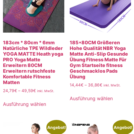
183cm * 80cm * 6mm
185*80CM Größeren
Natürliche TPE Wildleder
Hohe Qualität NBR Yoga
YOGA MATTE Heath yoga
Matte Anti-Slip Gesunde
PRO Yoga Matte
Übung Fitness Matte Für
Erweitern 80CM
Gym Startseite fitness
Erweitern rutschfeste
Geschmacklos Pads
Komfortable Fitness
Übung
Matten
14,44
€
–
36,86
€
inkl. MwSt.
24,79
€
–
49,59
€
inkl. MwSt.
Ausführung wählen
Ausführung wählen
Angebot!
Angebot!