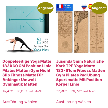
Angebot!
Angebot!
Doppelseitige Yoga Matte
Jusenda 5mm Natürliche
183X60 CM Position Linie
Kork TPE Yoga Matte
Pilates Matten Gym Nicht
183*61cm Fitness Matten
Slip Fitness Matte Für
Gym Pilates Pad Übung
Anfänger Umwelt
Sport matte Mit Position
Gymnastik Matten
Körper Linie
16,42
€
–
18,63
€
22,30
€
–
29,73
€
inkl. MwSt.
inkl. MwSt.
Ausführung wählen
Ausführung wählen