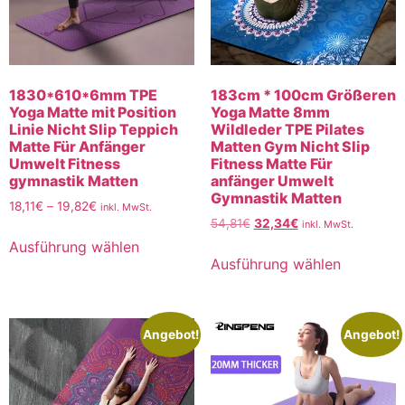
1830*610*6mm TPE
183cm * 100cm Größeren
Yoga Matte mit Position
Yoga Matte 8mm
Linie Nicht Slip Teppich
Wildleder TPE Pilates
Matte Für Anfänger
Matten Gym Nicht Slip
Umwelt Fitness
Fitness Matte Für
gymnastik Matten
anfänger Umwelt
Gymnastik Matten
18,11
€
–
19,82
€
inkl. MwSt.
54,81
€
32,34
€
inkl. MwSt.
Ausführung wählen
Ausführung wählen
Angebot!
Angebot!