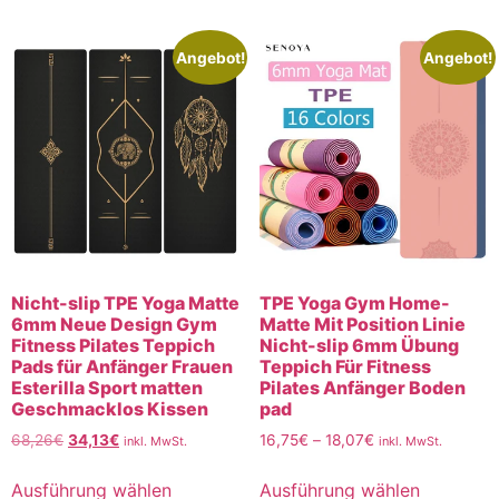
Angebot!
Angebot!
Nicht-slip TPE Yoga Matte
TPE Yoga Gym Home-
6mm Neue Design Gym
Matte Mit Position Linie
Fitness Pilates Teppich
Nicht-slip 6mm Übung
Pads für Anfänger Frauen
Teppich Für Fitness
Esterilla Sport matten
Pilates Anfänger Boden
Geschmacklos Kissen
pad
68,26
€
34,13
€
16,75
€
–
18,07
€
inkl. MwSt.
inkl. MwSt.
Ausführung wählen
Ausführung wählen